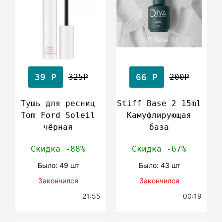
39 Р
66 Р
325Р
200Р
Тушь для ресниц
Stiff Base 2 15ml
Tom Ford Soleil
Камуфлирующая
чёрная
база
Скидка -88%
Скидка -67%
Было: 49 шт
Было: 43 шт
Закончился
Закончился
21:55
00:19