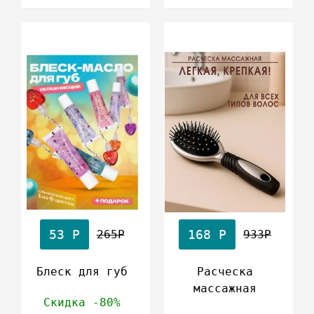
53 Р
168 Р
265Р
933Р
Блеск для губ
Расческа
массажная
Скидка -80%