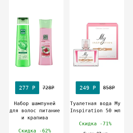
277 Р
249 Р
728Р
858Р
Набор шампуней
Туалетная вода My
для волос питание
Inspiration 50 мл
и крапива
Скидка -71%
Скидка -62%