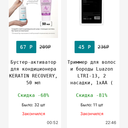
67 Р
45 Р
209Р
236Р
Бустер-активатор
Триммер для волос
для кондиционера
и бороды Luazon
KERATIN RECOVERY,
LTRI-13, 2
50 мл
насадки, 1хАА (
Скидка -68%
Скидка -81%
Было: 32 шт
Было: 11 шт
Закончился
Закончился
00:52
22:46