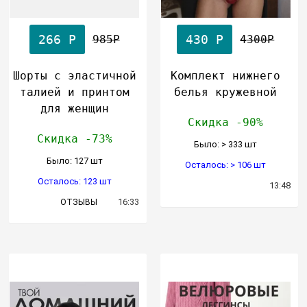
266 Р
430 Р
985Р
4300Р
Шорты с эластичной
Комплект нижнего
талией и принтом
белья кружевной
для женщин
Скидка -90%
Скидка -73%
Было: > 333 шт
Было: 127 шт
Осталось: > 106 шт
Осталось: 123 шт
13:48
16:33
ОТЗЫВЫ