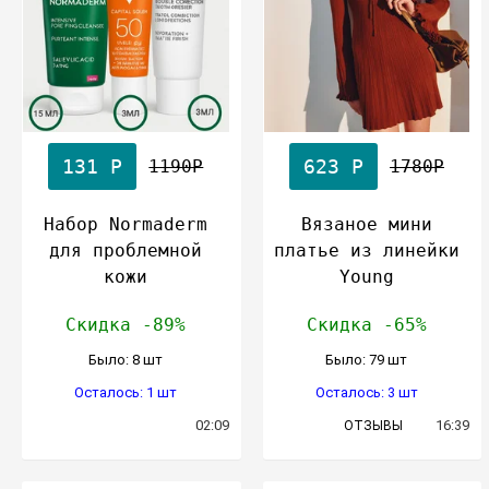
131 Р
623 Р
1190Р
1780Р
Набор Normaderm
Вязаное мини
для проблемной
платье из линейки
кожи
Young
Скидка -89%
Скидка -65%
Было: 8 шт
Было: 79 шт
Осталось: 1 шт
Осталось: 3 шт
02:09
16:39
ОТЗЫВЫ