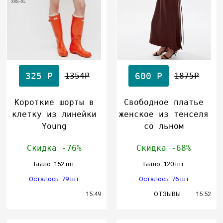
325 Р
600 Р
1354Р
1875Р
Короткие шорты в
Свободное платье
клетку из линейки
женское из тенселя
Young
со льном
Скидка -76%
Скидка -68%
Было: 152 шт
Было: 120 шт
Осталось: 79 шт
Осталось: 76 шт
15:49
15:52
ОТЗЫВЫ