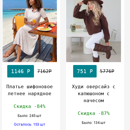
1146 Р
751 Р
7162Р
5776Р
Платье шифоновое
Худи оверсайз с
летнее нарядное
капюшоном с
начесом
Скидка -84%
Скидка -87%
Было: 245 шт
Было: 134 шт
Осталось: 153 шт