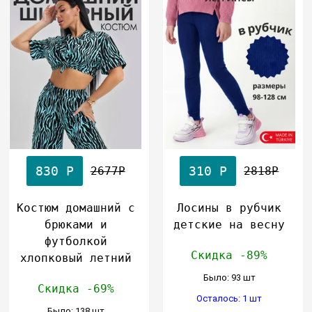
830 Р
310 Р
2677Р
2818Р
Костюм домашний с
Лосины в рубчик
брюками и
детские на весну
футболкой
Скидка -89%
хлопковый летний
Было: 93 шт
Скидка -69%
Осталось: 1 шт
Было: 138 шт