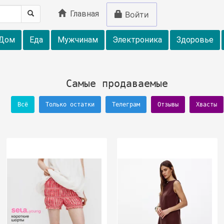
Главная
Войти
Дом
Еда
Мужчинам
Электроника
Здоровье
Самые продаваемые
Всё
Только остатки
Телеграм
Отзывы
Хвасты