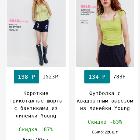
198 Р
134 Р
1523Р
788Р
Короткие
Футболка с
трикотажные шорты
квадратным вырезом
с бантиками из
из линейки Young
линейки Young
Скидка -83%
Скидка -87%
Было: 220 шт
Было: 167 шт