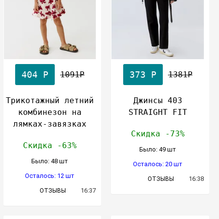
404 Р
373 Р
1091Р
1381Р
Трикотажный летний
Джинсы 403
комбинезон на
STRAIGHT FIT
лямках-завязках
Скидка -73%
Скидка -63%
Было: 49 шт
Было: 48 шт
Осталось: 20 шт
Осталось: 12 шт
16:38
ОТЗЫВЫ
16:37
ОТЗЫВЫ