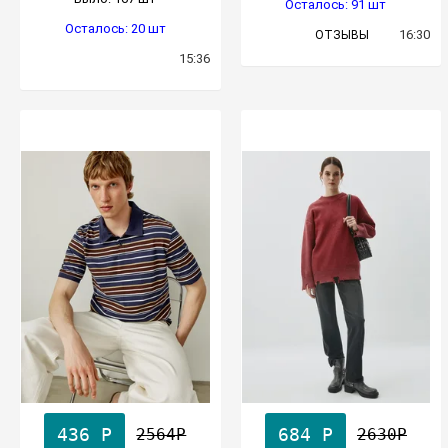
Осталось: 91 шт
Осталось: 20 шт
16:30
ОТЗЫВЫ
15:36
436 Р
684 Р
2564Р
2630Р