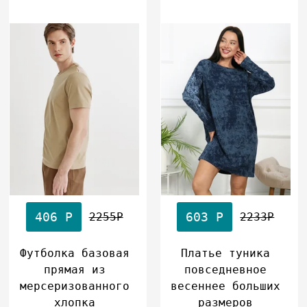
406 Р
603 Р
2255Р
2233Р
Футболка базовая
Платье туника
прямая из
повседневное
мерсеризованного
весеннее больших
хлопка
размеров