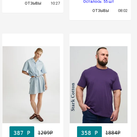
Осталось: 55 шт
10:27
ОТЗЫВЫ
08:02
ОТЗЫВЫ
387 Р
358 Р
1209Р
1884Р