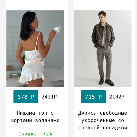
678 Р
715 Р
2421Р
2102Р
Пижама топ с
Джинсы свободные
шортами воланами
укороченные со
средней посадкой
Скидка -72%