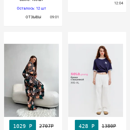
12:04
Осталось: 12 шт
09:01
ОТЗЫВЫ
1029 Р
428 Р
2707Р
1380Р