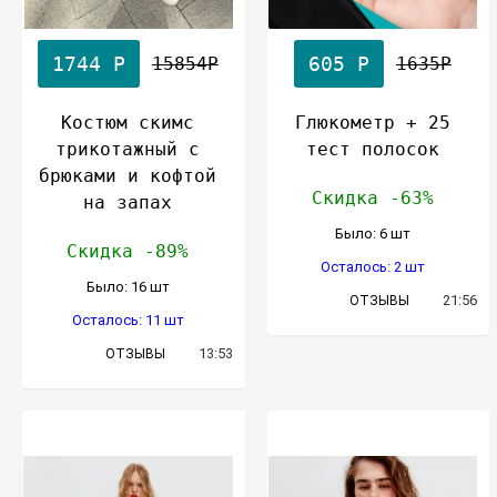
1744 Р
605 Р
15854Р
1635Р
Костюм скимс
Глюкометр + 25
трикотажный с
тест полосок
брюками и кофтой
Скидка -63%
на запах
Было: 6 шт
Скидка -89%
Осталось: 2 шт
Было: 16 шт
21:56
ОТЗЫВЫ
Осталось: 11 шт
13:53
ОТЗЫВЫ